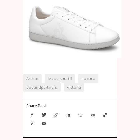
Arthur
le coq sportif
noyoco
popandpartners.
victoria
Share Post: