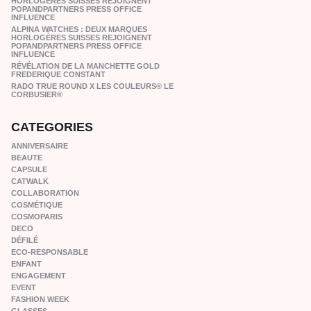
HORLOGÈRES SUISSES REJOIGNENT
POPANDPARTNERS PRESS OFFICE
INFLUENCE
ALPINA WATCHES : DEUX MARQUES
HORLOGÈRES SUISSES REJOIGNENT
POPANDPARTNERS PRESS OFFICE
INFLUENCE
RÉVÉLATION DE LA MANCHETTE GOLD
FREDERIQUE CONSTANT
RADO TRUE ROUND X LES COULEURS® LE
CORBUSIER®
CATEGORIES
ANNIVERSAIRE
BEAUTE
CAPSULE
CATWALK
COLLABORATION
COSMÉTIQUE
COSMOPARIS
DECO
DÉFILÉ
ECO-RESPONSABLE
ENFANT
ENGAGEMENT
EVENT
FASHION WEEK