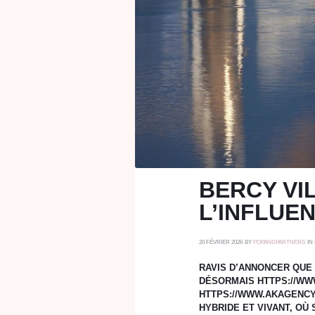
BERCY VI
L’INFLUE
20 FÉVRIER 2026
BY
POPANDPARTNERS
IN
RAVIS D’ANNONCER QU
DÉSORMAIS HTTPS://WW
HTTPS://WWW.AKAGENCYP
HYBRIDE ET VIVANT, OÙ