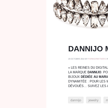
DANNIJO 
20 OCTOBRE 2014
BY
POPANDPARTNERS
I
« LES REINES DU DIGITA
LA MARQUE
DANNIJO
. P
BIJOUX
DÉDIÉE AU MARI
DYNAMITÉE : POUR LES 
DÉVOUÉS… SUIVEZ LES A
dannijo
jewelry
m