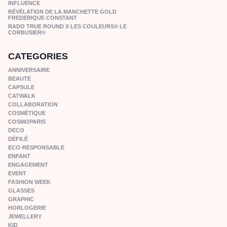
INFLUENCE
RÉVÉLATION DE LA MANCHETTE GOLD
FREDERIQUE CONSTANT
RADO TRUE ROUND X LES COULEURS® LE
CORBUSIER®
CATEGORIES
ANNIVERSAIRE
BEAUTE
CAPSULE
CATWALK
COLLABORATION
COSMÉTIQUE
COSMOPARIS
DECO
DÉFILÉ
ECO-RESPONSABLE
ENFANT
ENGAGEMENT
EVENT
FASHION WEEK
GLASSES
GRAPHIC
HORLOGERIE
JEWELLERY
KID