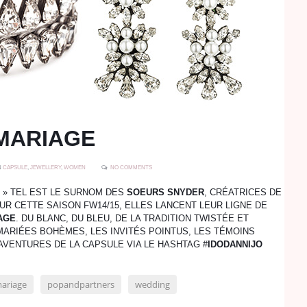
MARIAGE
N
CAPSULE
,
JEWELLERY
,
WOMEN
NO COMMENTS
L » TEL EST LE SURNOM DES
SOEURS SNYDER
, CRÉATRICES DE
OUR CETTE SAISON FW14/15, ELLES LANCENT LEUR LIGNE DE
AGE
. DU BLANC, DU BLEU, DE LA TRADITION TWISTÉE ET
MARIÉES BOHÈMES, LES INVITÉS POINTUS, LES TÉMOINS
VENTURES DE LA CAPSULE VIA LE HASHTAG #
IDODANNIJO
ariage
popandpartners
wedding