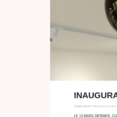
INAUGURA
14 MARS 2014
BY
POPANDPARTNERS
IN
NE
LE 13 MARS DERNIER, C