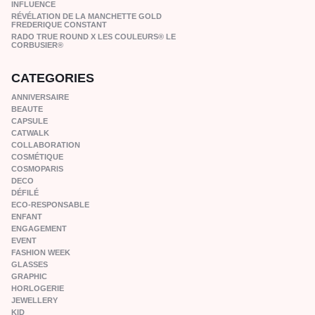
INFLUENCE
RÉVÉLATION DE LA MANCHETTE GOLD
FREDERIQUE CONSTANT
RADO TRUE ROUND X LES COULEURS® LE
CORBUSIER®
CATEGORIES
ANNIVERSAIRE
BEAUTE
CAPSULE
CATWALK
COLLABORATION
COSMÉTIQUE
COSMOPARIS
DECO
DÉFILÉ
ECO-RESPONSABLE
ENFANT
ENGAGEMENT
EVENT
FASHION WEEK
GLASSES
GRAPHIC
HORLOGERIE
JEWELLERY
KID