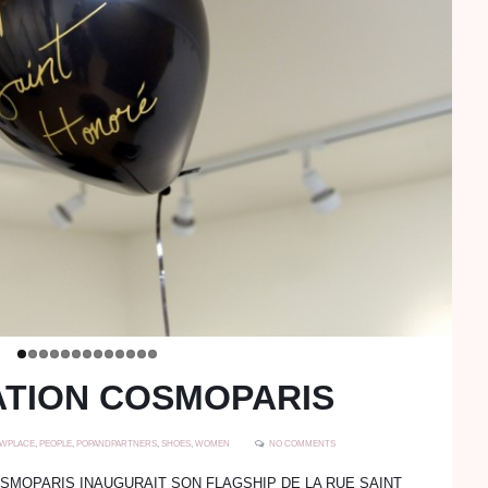
TION COSMOPARIS
WPLACE
,
PEOPLE
,
POPANDPARTNERS
,
SHOES
,
WOMEN
NO COMMENTS
OSMOPARIS INAUGURAIT SON FLAGSHIP DE LA RUE SAINT