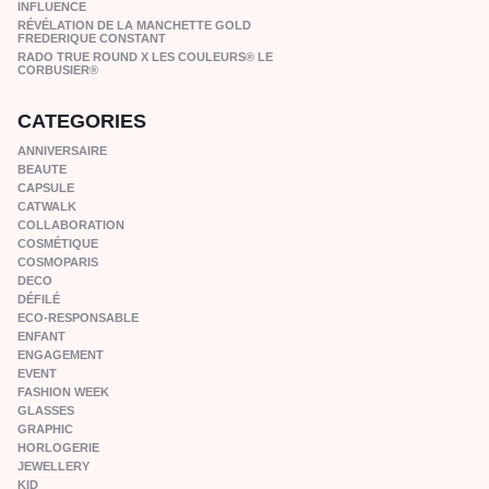
INFLUENCE
RÉVÉLATION DE LA MANCHETTE GOLD
FREDERIQUE CONSTANT
RADO TRUE ROUND X LES COULEURS® LE
CORBUSIER®
CATEGORIES
ANNIVERSAIRE
BEAUTE
CAPSULE
CATWALK
COLLABORATION
COSMÉTIQUE
COSMOPARIS
DECO
DÉFILÉ
ECO-RESPONSABLE
ENFANT
ENGAGEMENT
EVENT
FASHION WEEK
GLASSES
GRAPHIC
HORLOGERIE
JEWELLERY
KID