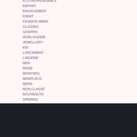
ECO-RESPONSABLE
ENFANT
ENGAGEMENT
EVENT
FASHION WEEK
GLASSES
GRAPHIC
HORLOGERIE
JEWELLERY
KID
LANCEMENT
LINGERIE
MEN
MODE
MONTRES
NEWPLACE
NEWS
NON CLASSÉ
NOUVEAUTE
OPENING
PARIS
PEOPLE
PFW15
POPANDPARTNERS
RELEASE
SHOES
SNEAKERS