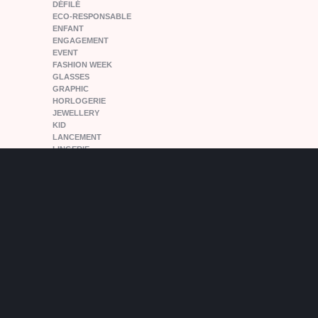
DÉFILÉ
ECO-RESPONSABLE
ENFANT
ENGAGEMENT
EVENT
FASHION WEEK
GLASSES
GRAPHIC
HORLOGERIE
JEWELLERY
KID
LANCEMENT
LINGERIE
MEN
MODE
MONTRES
NEWPLACE
NEWS
NON CLASSÉ
NOUVEAUTE
OPENING
PARIS
PEOPLE
PFW15
POPANDPARTNERS
RELEASE