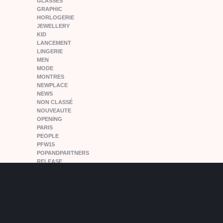
GLASSES
GRAPHIC
HORLOGERIE
JEWELLERY
KID
LANCEMENT
LINGERIE
MEN
MODE
MONTRES
NEWPLACE
NEWS
NON CLASSÉ
NOUVEAUTE
OPENING
PARIS
PEOPLE
PFW15
POPANDPARTNERS
RELEASE
SHOES
SNEAKERS
SPORT
VINTAGE
VOYAGE
WOMEN