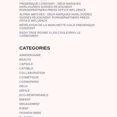
FREDERIQUE CONSTANT : DEUX MARQUES
HORLOGÈRES SUISSES REJOIGNENT
POPANDPARTNERS PRESS OFFICE INFLUENCE
ALPINA WATCHES : DEUX MARQUES HORLOGÈRES
SUISSES REJOIGNENT POPANDPARTNERS PRESS
OFFICE INFLUENCE
RÉVÉLATION DE LA MANCHETTE GOLD FREDERIQUE
CONSTANT
RADO TRUE ROUND X LES COULEURS® LE
CORBUSIER®
CATEGORIES
ANNIVERSAIRE
BEAUTE
CAPSULE
CATWALK
COLLABORATION
COSMÉTIQUE
COSMOPARIS
DECO
DÉFILÉ
ECO-RESPONSABLE
ENFANT
ENGAGEMENT
EVENT
FASHION WEEK