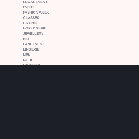
ENGAGEMENT
EVENT
FASHION WEEK
GLASSES
GRAPHIC
HORLOGERIE
JEWELLERY
KID
LANCEMENT
LINGERIE
MEN
MODE
MONTRES
NEWPLACE
NEWS
NON CLASSÉ
NOUVEAUTE
OPENING
PARIS
PEOPLE
PFW15
POPANDPARTNERS
RELEASE
SHOES
SNEAKERS
SPORT