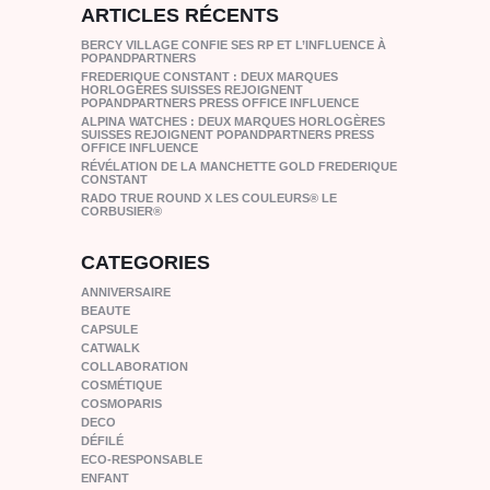
ARTICLES RÉCENTS
BERCY VILLAGE CONFIE SES RP ET L’INFLUENCE À
POPANDPARTNERS
FREDERIQUE CONSTANT : DEUX MARQUES
HORLOGÈRES SUISSES REJOIGNENT
POPANDPARTNERS PRESS OFFICE INFLUENCE
ALPINA WATCHES : DEUX MARQUES HORLOGÈRES
SUISSES REJOIGNENT POPANDPARTNERS PRESS
OFFICE INFLUENCE
RÉVÉLATION DE LA MANCHETTE GOLD FREDERIQUE
CONSTANT
RADO TRUE ROUND X LES COULEURS® LE
CORBUSIER®
CATEGORIES
ANNIVERSAIRE
BEAUTE
CAPSULE
CATWALK
COLLABORATION
COSMÉTIQUE
COSMOPARIS
DECO
DÉFILÉ
ECO-RESPONSABLE
ENFANT