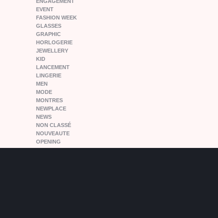
ENGAGEMENT
EVENT
FASHION WEEK
GLASSES
GRAPHIC
HORLOGERIE
JEWELLERY
KID
LANCEMENT
LINGERIE
MEN
MODE
MONTRES
NEWPLACE
NEWS
NON CLASSÉ
NOUVEAUTE
OPENING
PARIS
PEOPLE
PFW15
POPANDPARTNERS
RELEASE
SHOES
SNEAKERS
SPORT
VINTAGE