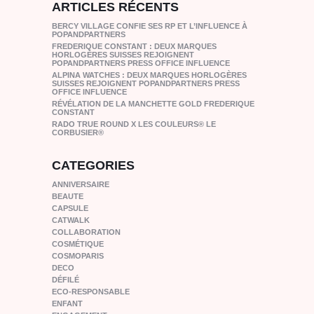
ARTICLES RÉCENTS
BERCY VILLAGE CONFIE SES RP ET L’INFLUENCE À
POPANDPARTNERS
FREDERIQUE CONSTANT : DEUX MARQUES
HORLOGÈRES SUISSES REJOIGNENT
POPANDPARTNERS PRESS OFFICE INFLUENCE
ALPINA WATCHES : DEUX MARQUES HORLOGÈRES
SUISSES REJOIGNENT POPANDPARTNERS PRESS
OFFICE INFLUENCE
RÉVÉLATION DE LA MANCHETTE GOLD FREDERIQUE
CONSTANT
RADO TRUE ROUND X LES COULEURS® LE
CORBUSIER®
CATEGORIES
ANNIVERSAIRE
BEAUTE
CAPSULE
CATWALK
COLLABORATION
COSMÉTIQUE
COSMOPARIS
DECO
DÉFILÉ
ECO-RESPONSABLE
ENFANT