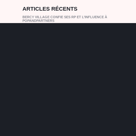
ARTICLES RÉCENTS
BERCY VILLAGE CONFIE SES RP ET L’INFLUENCE À
POPANDPARTNERS
FREDERIQUE CONSTANT : DEUX MARQUES
HORLOGÈRES SUISSES REJOIGNENT
POPANDPARTNERS PRESS OFFICE INFLUENCE
ALPINA WATCHES : DEUX MARQUES HORLOGÈRES
SUISSES REJOIGNENT POPANDPARTNERS PRESS
OFFICE INFLUENCE
RÉVÉLATION DE LA MANCHETTE GOLD FREDERIQUE
CONSTANT
RADO TRUE ROUND X LES COULEURS® LE
CORBUSIER®
CATEGORIES
ANNIVERSAIRE
BEAUTE
CAPSULE
CATWALK
COLLABORATION
COSMÉTIQUE
COSMOPARIS
DECO
DÉFILÉ
ECO-RESPONSABLE