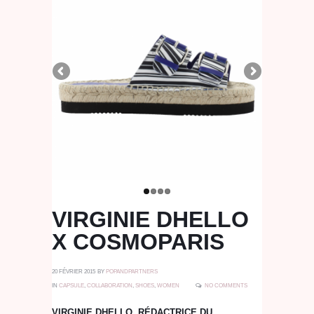
VIRGINIE DHELLO
X COSMOPARIS
20 FÉVRIER 2015
BY
POPANDPARTNERS
IN
CAPSULE
,
COLLABORATION
,
SHOES
,
WOMEN
NO COMMENTS
VIRGINIE DHELLO, RÉDACTRICE DU