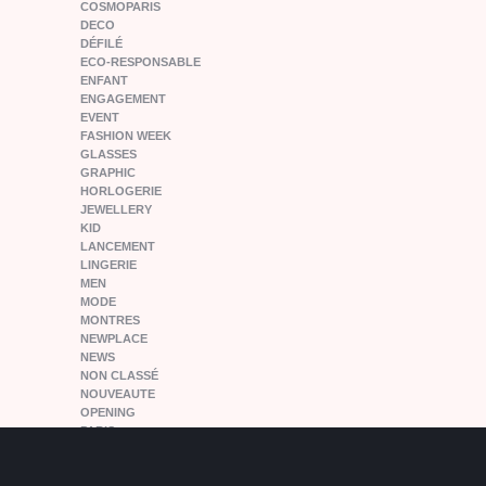
COSMOPARIS
DECO
DÉFILÉ
ECO-RESPONSABLE
ENFANT
ENGAGEMENT
EVENT
FASHION WEEK
GLASSES
GRAPHIC
HORLOGERIE
JEWELLERY
KID
LANCEMENT
LINGERIE
MEN
MODE
MONTRES
NEWPLACE
NEWS
NON CLASSÉ
NOUVEAUTE
OPENING
PARIS
PEOPLE
PFW15