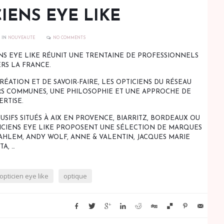
CIENS EYE LIKE
S
IN
NOUVEAUTE
NO COMMENTS
ENS EYE LIKE RÉUNIT UNE TRENTAINE DE PROFESSIONNELS
RS LA FRANCE.
RÉATION ET DE SAVOIR-FAIRE, LES OPTICIENS DU RÉSEAU
RS COMMUNES, UNE PHILOSOPHIE ET UNE APPROCHE DE
ERTISE.
LUSIFS SITUÉS À AIX EN PROVENCE, BIARRITZ, BORDEAUX OU
TICIENS EYE LIKE PROPOSENT UNE SÉLECTION DE MARQUES
AHLEM, ANDY WOLF, ANNE & VALENTIN, JACQUES MARIE
A, …
opticien eye like
optique